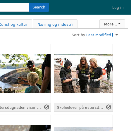
Search
Log in
More...
Kunst og kultur
Næring og industri
Sort by
Last Modified
Østersdugnaden viser frem skjell
Skoleelever på østersdugnad på Hellastranda 2019