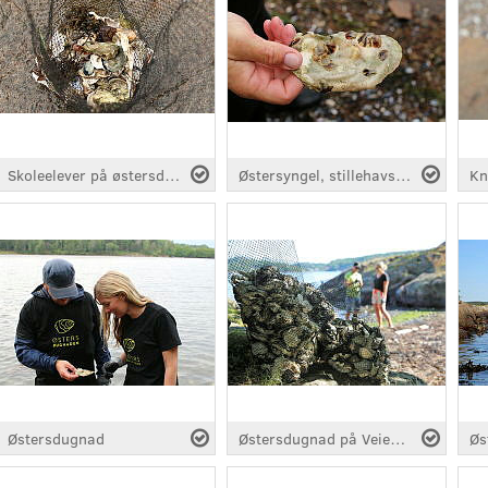
Skoleelever på østersdugnad på Hellastranda 2019
Østersyngel, stillehavsøsters sprer seg hurtig
Østersdugnad
Østersdugnad på Veierland