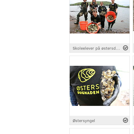
Skoleelever på østersdugnad på Hellastranda 2019
Østersyngel