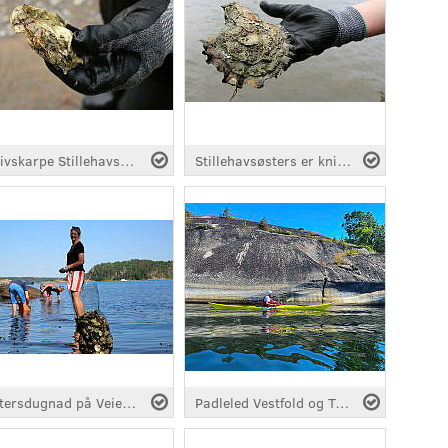
Knivskarpe Stillehavsøsters
Stillehavsøsters er knivskarpe
Østersdugnad på Veierland
Padleled Vestfold og Telemark, fra Hvasser