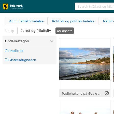
Administrativ ledelse
Politikk og politisk ledelse
Natur 
Idrett og friluftsliv
Up
49
assets
Underkategori
Padleled
Østersdugnaden
Padlehukene på Østre Bolærne