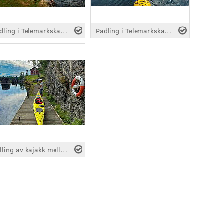
Padling i Telemarkskanalen
Padling i Telemarkskanalen
Trilling av kajakk mellom sluser i Telemarkskanalen