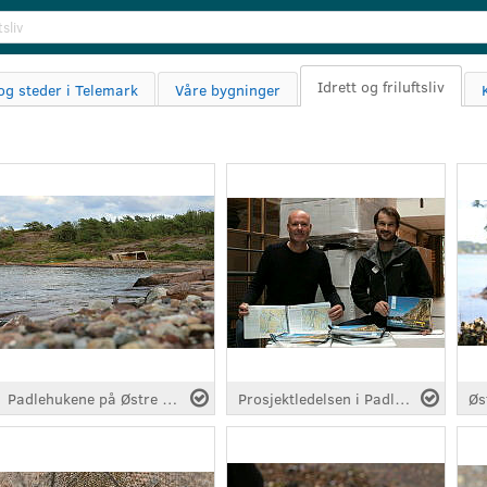
Search
Idrett og friluftsliv
og steder i Telemark
Våre bygninger
Padlehukene på Østre Bolærne
Prosjektledelsen i Padleled Vestfold og Telemark